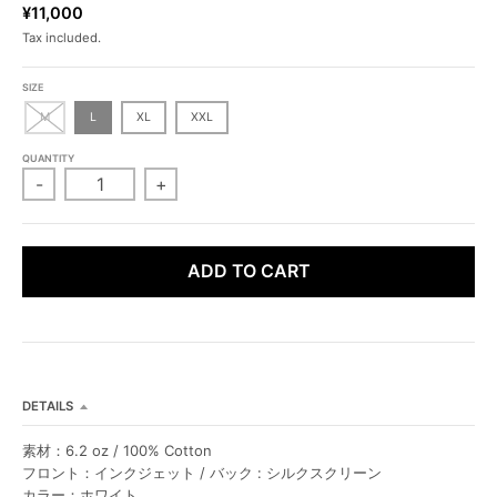
L
L
¥11,000
Tax included.
SIZE
M
L
XL
XXL
QUANTITY
-
+
ADD TO CART
DETAILS
素材：6.2 oz / 100% Cotton
フロント：インクジェット / バック : シルクスクリーン
カラー：ホワイト