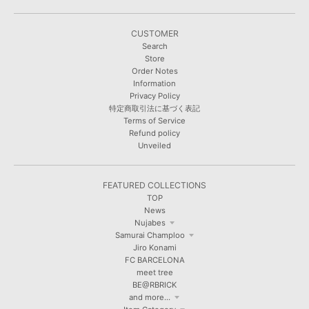
CUSTOMER
Search
Store
Order Notes
Information
Privacy Policy
特定商取引法に基づく表記
Terms of Service
Refund policy
Unveiled
FEATURED COLLECTIONS
TOP
News
Nujabes
Samurai Champloo
Jiro Konami
FC BARCELONA
meet tree
BE@RBRICK
and more...