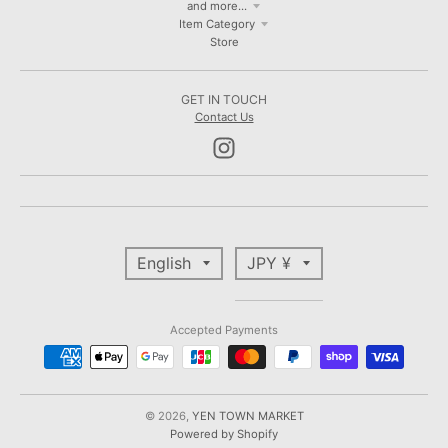
and more...
Item Category
Store
GET IN TOUCH
Contact Us
T
T
English
JPY ¥
R
R
A
A
N
N
Accepted Payments
S
S
L
L
A
A
T
T
© 2026,
YEN TOWN MARKET
Powered by Shopify
I
I