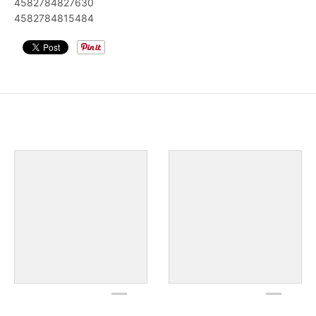
4582784827630
4582784815484