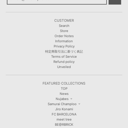
CUSTOMER
Search
Store
Order Notes
Information
Privacy Policy
特定商取引法に基づく表記
Terms of Service
Refund policy
Unveiled
FEATURED COLLECTIONS
TOP
News
Nujabes
Samurai Champloo
Jiro Konami
FC BARCELONA
meet tree
BE@RBRICK