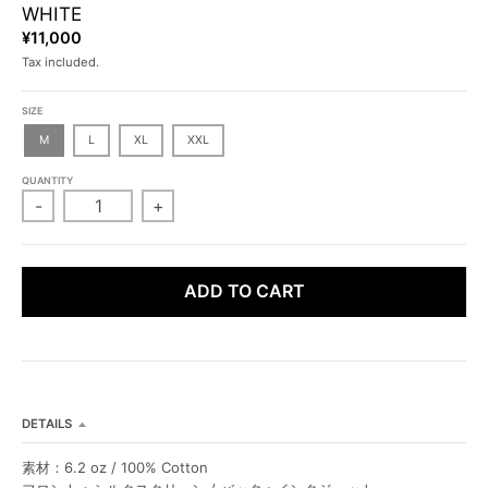
L
L
WHITE
¥11,000
Tax included.
SIZE
M
L
XL
XXL
QUANTITY
-
+
ADD TO CART
DETAILS
素材：6.2 oz / 100% Cotton