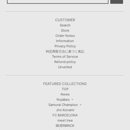
CUSTOMER
Search
Store
Order Notes
Information
Privacy Policy
特定商取引法に基づく表記
Terms of Service
Refund policy
Unveiled
FEATURED COLLECTIONS
TOP
News
Nujabes
Samurai Champloo
Jiro Konami
FC BARCELONA
meet tree
BE@RBRICK