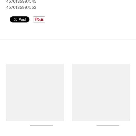
4570135997545
4570135997552