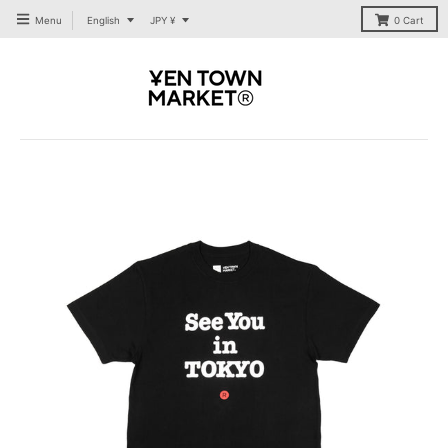
T
T
Menu
English
JPY ¥
0
Cart
R
R
A
A
N
N
S
S
L
L
A
A
T
T
I
I
O
O
N
N
M
M
I
I
S
S
S
S
I
I
N
N
G
G
:
:
E
E
N
N
.
.
G
G
E
E
N
N
E
E