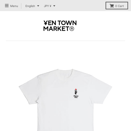
T
T
Menu
English
JPY ¥
0
Cart
R
R
A
A
N
N
S
S
L
L
A
A
T
T
I
I
O
O
N
N
M
M
I
I
S
S
S
S
I
I
N
N
G
G
:
:
E
E
N
N
.
.
G
G
E
E
N
N
E
E