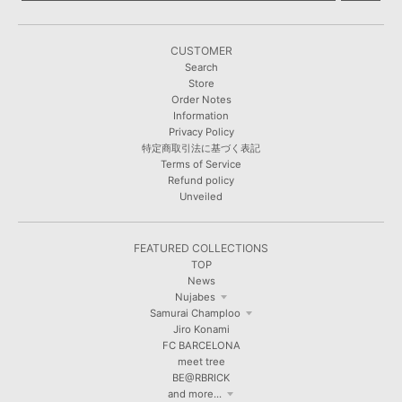
CUSTOMER
Search
Store
Order Notes
Information
Privacy Policy
特定商取引法に基づく表記
Terms of Service
Refund policy
Unveiled
FEATURED COLLECTIONS
TOP
News
Nujabes
Samurai Champloo
Jiro Konami
FC BARCELONA
meet tree
BE@RBRICK
and more...