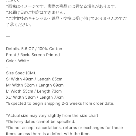
ださい。
*画像はイメージです。実際の商品とは異なる場合があります。
*お届け日のご指定はできません。
*ご注文後のキャンセル・返品・交換は受け付けておりませんのでご
了承ください。
―
Details. 5.6 OZ / 100% Cotton
Front / Back. Screen Printed
Color. White
-
Size Spec (CM).
S: Width 49cm / Length 65cm
M: Width 52cm / Length 69cm
L: Width 55cm / Length 73cm
XL: Width 58cm / Length 77cm
*Expected to begin shipping 2-3 weeks from order date.
*Actual size may vary slightly from the size chart.
*Delivery dates cannot be specified.
*Do not accept cancellations, returns or exchanges for these
items unless there is a defect with the item.