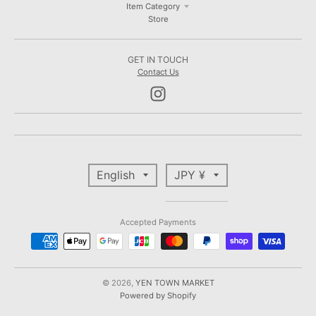
Item Category
Store
GET IN TOUCH
Contact Us
T
T
English
JPY ¥
R
R
A
A
N
N
Accepted Payments
S
S
L
L
A
A
T
T
© 2026,
YEN TOWN MARKET
Powered by Shopify
I
I