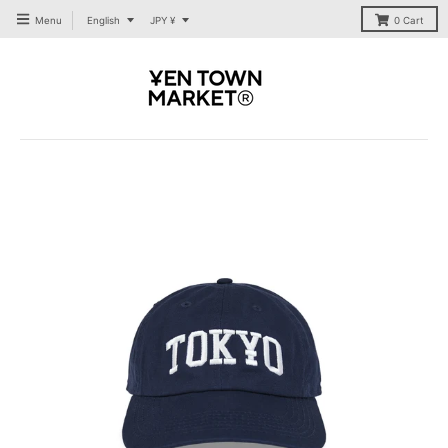
T
T
Menu
English
JPY ¥
0
Cart
R
R
A
A
N
N
S
S
L
L
A
A
T
T
I
I
O
O
N
N
M
M
I
I
S
S
S
S
I
I
N
N
G
G
:
:
E
E
N
N
.
.
G
G
E
E
N
N
E
E