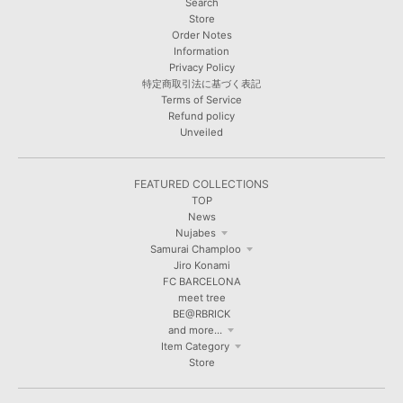
Search
Store
Order Notes
Information
Privacy Policy
特定商取引法に基づく表記
Terms of Service
Refund policy
Unveiled
FEATURED COLLECTIONS
TOP
News
Nujabes
Samurai Champloo
Jiro Konami
FC BARCELONA
meet tree
BE@RBRICK
and more...
Item Category
Store